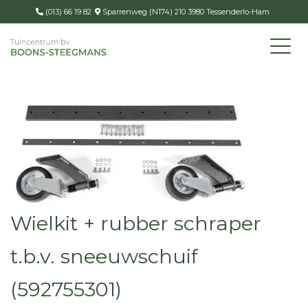
(013) 66 19 82
Sparrenweg (N174) 210 3980 Tessenderlo-Ham
Wielkit + rubber schraper
t.b.v. sneeuwschuif
(592755301)