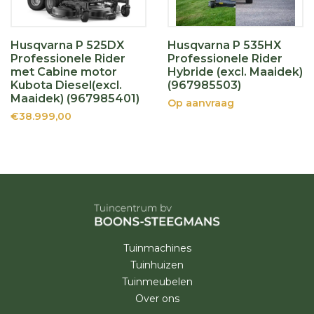
Husqvarna P 525DX
Husqvarna P 535HX
Professionele Rider
Professionele Rider
met Cabine motor
Hybride (excl. Maaidek)
Kubota Diesel(excl.
(967985503)
Maaidek) (967985401)
Op aanvraag
€38.999,00
Tuinmachines
Tuinhuizen
Tuinmeubelen
Over ons