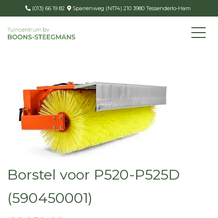
(013) 66 19 82
Sparrenweg (N174) 210 3980 Tessenderlo-Ham
Borstel voor P520-P525D
(590450001)