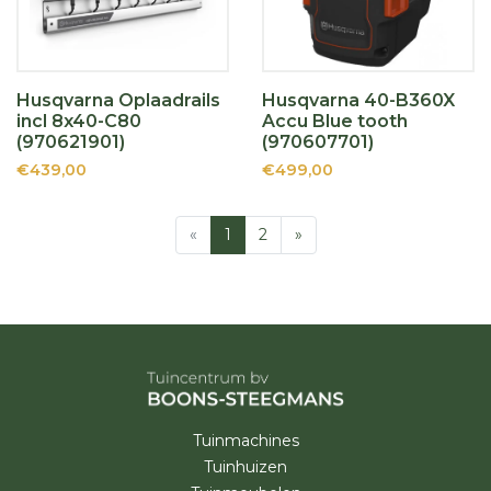
Husqvarna Oplaadrails
Husqvarna 40-B360X
incl 8x40-C80
Accu Blue tooth
(970621901)
(970607701)
€439,00
€499,00
«
1
2
»
Tuinmachines
Tuinhuizen