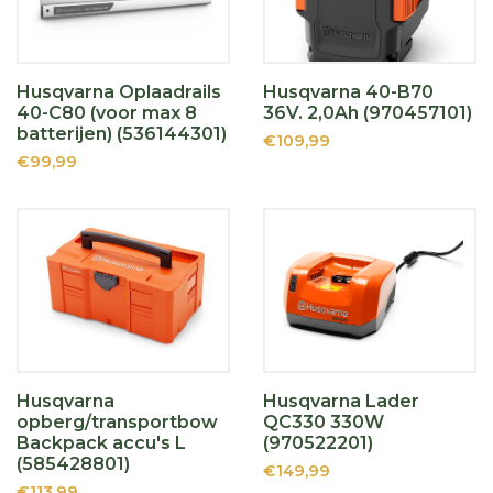
Husqvarna Oplaadrails
Husqvarna 40-B70
40-C80 (voor max 8
36V. 2,0Ah (970457101)
batterijen) (536144301)
€109,99
€99,99
Husqvarna
Husqvarna Lader
opberg/transportbow
QC330 330W
Backpack accu's L
(970522201)
(585428801)
€149,99
€113,99