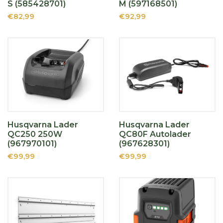
S (585428701)
M (597168501)
€82,99
€92,99
Husqvarna Lader
Husqvarna Lader
QC250 250W
QC80F Autolader
(967970101)
(967628301)
€99,99
€99,99