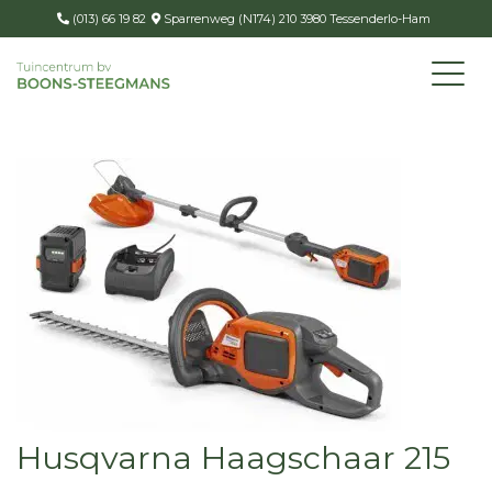
(013) 66 19 82
Sparrenweg (N174) 210 3980 Tessenderlo-Ham
Husqvarna Haagschaar 215